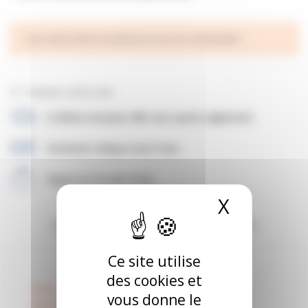
Vous devez être inscrit(e) pour pouvoir commander !
Donnez votre avis
E-billets envoyés 48h max après règlement
Virement chéque sans frais
Payez en 3x sans frais.
X
Masquer
Description
Détails du produit
Avis
Ce site utilise
des cookies et
Vous devez être inscrit(e) pour voir la
vous donne le
description de l'offre !