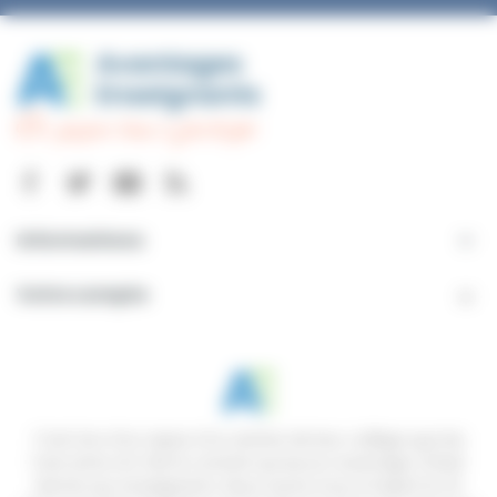
Informations

Votre compte

C’est lors d’un repas à la cantine de leur collège que les
trois amis ont fait le constat qu’aucun avantage n'était
donné aux enseignants. Nous avons tous à l’esprit le CE