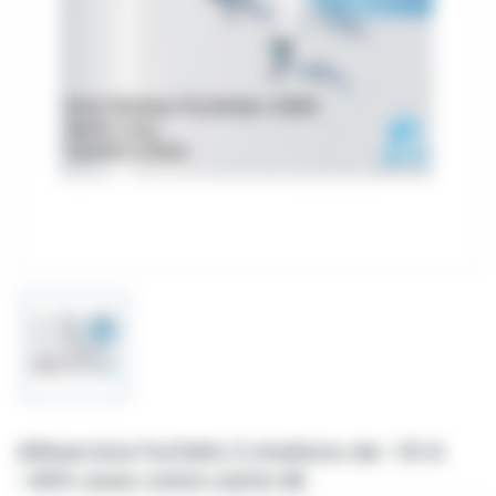
Altiservice Forfaits 2 stations de -10 à
-40% avec votre carte AE