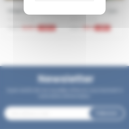
Villages Nature Paris E-billet Sunset Enfant...
Vulcania E-billet- 1 jour- Bambin Validité...
34,00 €
7,52 €
-8,00 €
-1,98 €
42,00 €
9,50 €
Newsletter
Soyez avertis de nos nouvelles offres en vous inscrivant à
notre lettre d'information.
S’abonner