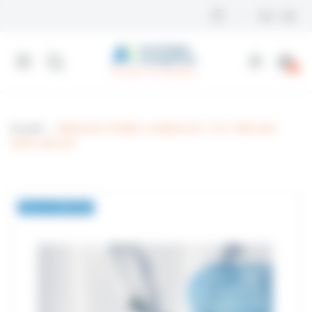
Panneau de gestion des cookies
0
Accueil
Altiservice Forfaits 2 stations de -10 à -40% avec
votre carte AE
Avec La CARTE AE