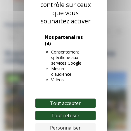
contrôle sur ceux
que vous
souhaitez activer
Etiquettes:
Forfaits
Avec
Carte
Altiservice
Stations
-10
-40
Nos partenaires
Votre
Ski
(4)
Consentement
16 autres produits dans la même
spécifique aux
catégorie :
services Google
Mesure
d'audience
-19%
-21%
Vidéos
Tout accepter
Tout refuser
Personnaliser