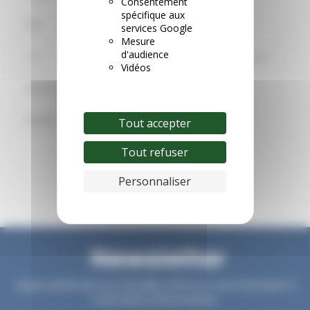
Consentement
spécifique aux
Plus
Achat
Sur
Vacances
services Google
Mesure
d'audience
-10
Billet
Les
Prix
Jour
Vidéos
Réduction
Cinéma
Location
Validité
Sports
Tout accepter
Tout refuser
Personnaliser
Newsletter
Soyez avertis de nos nouvelles offres en vous inscrivant à
notre lettre d'information.