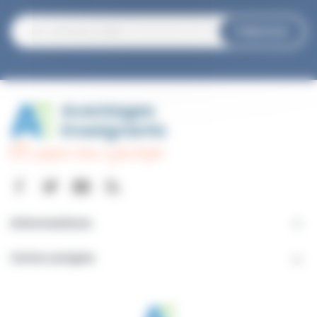
S’abonner
Informations

Votre compte
