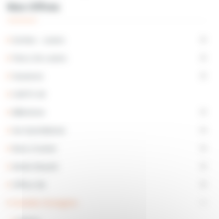
Nos Offres
Sorties - Loisirs

Parcs De Loisirs

Vacances

CARTE AE
Billetterie

Vie Quotidienne

Bons D'achat

Mode Beauté

Offres Ski

Grandes Enseignes
