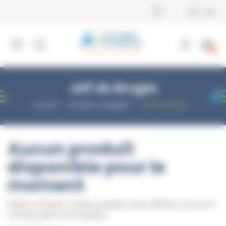
Panneau de gestion des cookies
0
Jeff de Bruges
Accueil
Grandes enseignes
Jeff de Bruges
Aucun produit
disponible pour le
moment
Restez à l'écoute ! D'autres produits seront affichés ici au fur et
à mesure qu'ils seront ajoutés.