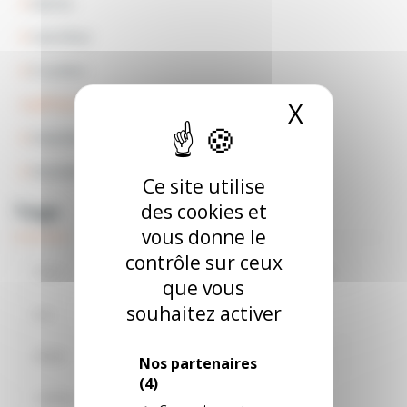
Autres
Carrefour
E.Leclerc
Jeff de Bruges
X
Masquer
Smartbox
Wonderbox
Ce site utilise
des cookies et
Tags
vous donne le
contrôle sur ceux
Parcs
Autres
E-Billet
Adulte
que vous
souhaitez activer
Ans
Tarif
Jusqu
Carte
Ebillet
Unique
Parc
Enfant
Nos partenaires
(4)
Cadeau
Bon
Dès
Séjours