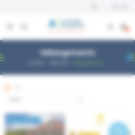
Panneau de gestion des cookies
0
Hébergements
Accueil
Offres ski
Hébergements

Select
Avec La CARTE AE