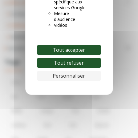
spécifique aux
Offres Ski

services Google
Mesure
Forfaits de ski
d'audience
Hébergements
Vidéos
Matériel de ski
Grandes Enseignes

Tout accepter
Tags
Tout refuser
Personnaliser
Parcs
Autres
E-Billet
Adulte
Ans
Tarif
Jusqu
Carte
Ebillet
Unique
Parc
Enfant
Cadeau
Bon
Dès
Séjours