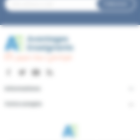
S’abonner
Informations

Votre compte
