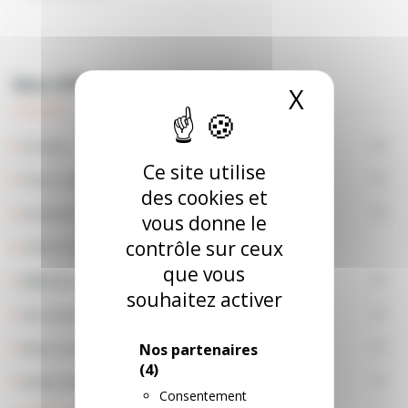
Nos Offres
X
Masquer
Sorties - Loisirs

Ce site utilise
Parcs De Loisirs

des cookies et
Vacances

vous donne le
contrôle sur ceux
CARTE AE
que vous
Billetterie

souhaitez activer
Vie Quotidienne

Bons D'achat

Nos partenaires
(4)
Mode Beauté

Consentement