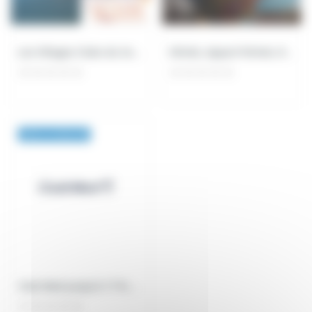
Les Villages Clubs du Soleil jusqu'à -10% de...
Hôtels, Appart'hôtels, Résidences, Clubs Au...
Sans La Carte AE
Club Med Jusqu'à 17 % de réduction