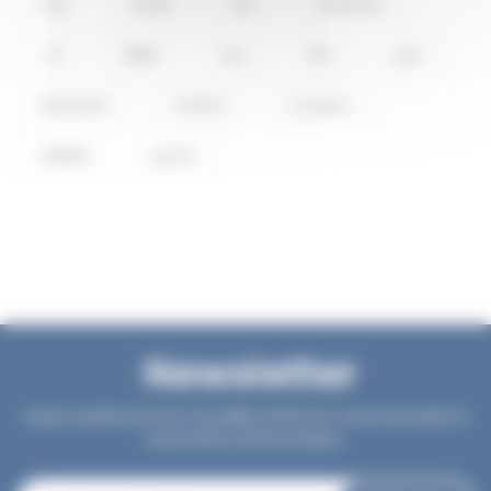
Plus
Achat
Sur
Vacances
-10
Billet
Les
Prix
Jour
Réduction
Cinéma
Location
Validité
Sports
Newsletter
Soyez avertis de nos nouvelles offres en vous inscrivant à
notre lettre d'information.