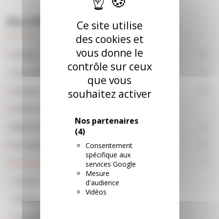
Nos Offres
Ce site utilise
des cookies et
vous donne le
Sorties - Loisirs

contrôle sur ceux
Parcs De Loisirs

que vous
Vacances

souhaitez activer
CARTE AE
Nos partenaires
Billetterie

(4)
Vie Quotidienne

Consentement
spécifique aux
Bons D'achat

services Google
Mesure
Culture
d'audience
Vidéos
Enfants
Grandes distributions