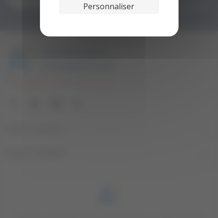
Personnaliser
Informations

Votre compte

C’est lors d’un repas à la cantine de leur collège que les