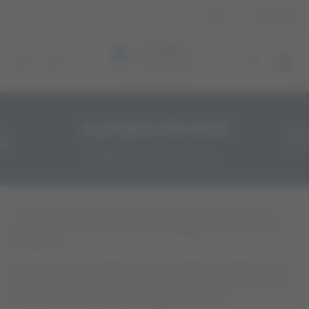
Panneau de gestion des cookies
0
A propos de nous
Accueil
A propos de nous
C’est lors d’un repas à la cantine de leur collège que les trois
amis ont fait le constat qu’aucun avantage n'était donné aux
enseignants.
Nous avons tous à l’esprit le CE d’une grande entreprise, le bon
plan du privé, les vacances à petit prix du collègue ou les tickets
restaurants du conjoint pour manger moins cher.