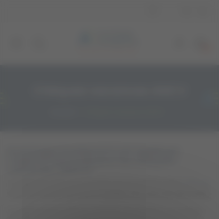
Panneau de gestion des cookies
0
Chèques vacances ANCV
Accueil
Chèques vacances ANCV
Avantages Enseignants est agréé par
l’Agence Nationale pour les Chèques-
Vacances. (ANCV)
Le règlement ANCV est accepté pour les porteurs de la
carte AE
valide au moment de l'achat. (
numéro de carte AE demandé
).
Le règlement par chèques vacances est accèpté si la mention