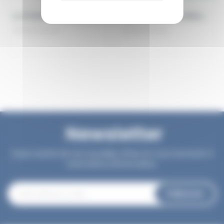
La FOURCHE 15 euros de réduction
Sea Voyages Des Réductions Toute l'Année
Newsletter
Soyez avertis de nos nouvelles offres en vous inscrivant à
notre lettre d'information.
S’abonner