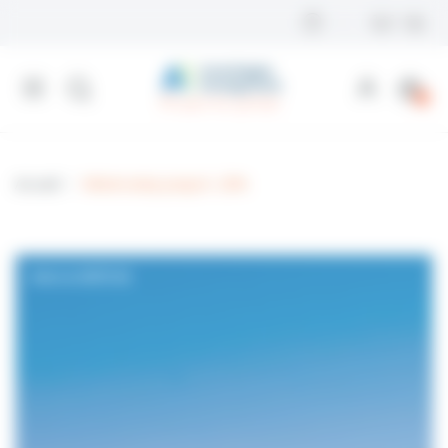
Panneau de gestion des cookies
0
Accueil
Mistercamp Jusqu'à -20%
Avec La CARTE AE