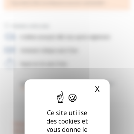
Vous devez être inscrit(e) pour pouvoir commander !
Donnez votre avis
E-billets envoyés 48h max après règlement
Virement chéque sans frais
Payez en 3x sans frais.
Description
Comment profiter de l'offre ?
X
Masquer
Détails du produit
Avis
Ce site utilise
des cookies et
Vous devez être inscrit(e) pour voir la
vous donne le
description de l'offre !