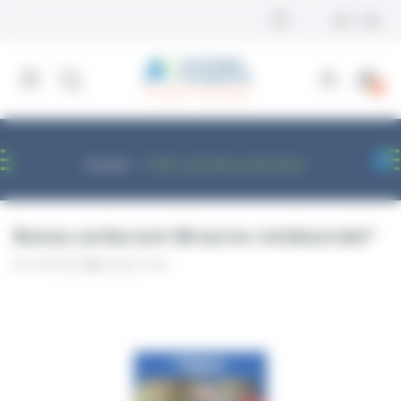
Panneau de gestion des cookies
0
Accueil
Offres spéciales partenaires
Bonus carburant 80 euros remboursés*
19/05/2026
Voinsky Carole