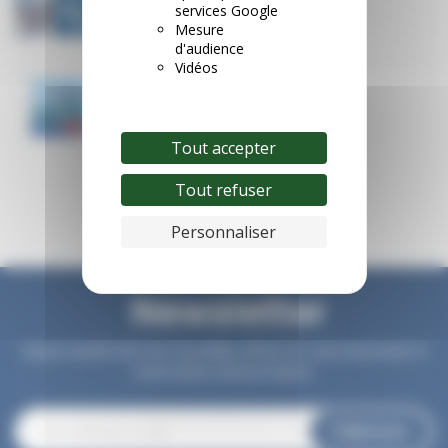
services Google
17/07/2026
Mesure
d'audience
Vidéos
Départs immédiats : jusqu'à -40%
26/06/2026
Tout accepter
Tout refuser
Personnaliser
Newsletter
Soyez avertis de nos nouvelles offres en vous inscrivant à
notre lettre d'information.
S’abonner