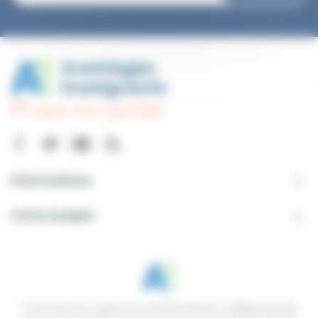
Informations

Votre compte

C’est lors d’un repas à la cantine de leur collège que les