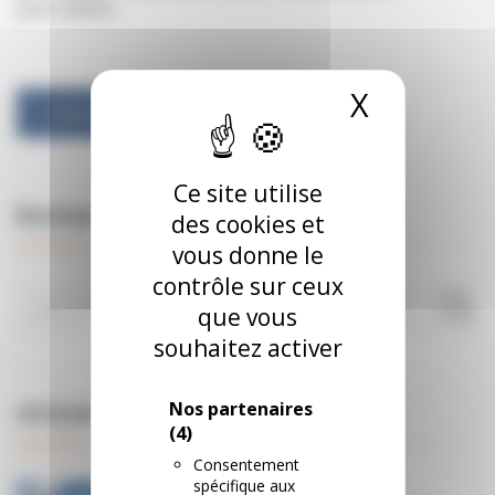
part=106654
X
Masquer
Article suivant
Ce site utilise
Recherche de blog
des cookies et
vous donne le
contrôle sur ceux
que vous
souhaitez activer
Nos partenaires
Articles récents
(4)
Consentement
spécifique aux
INTERSPORT Location de ski