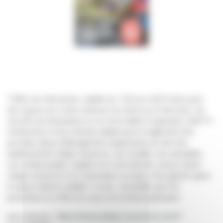
*Offre non rétroactive, valable du 17/04 au 24/07 inclus pour
des séjours de 3 nuits minimum du 30/05 au 01/08 inclus. Sur
une liste de destinations et un stock dédié à l’opération. 80€TTC
remboursés en bon d’achat valable pour le règlement d’un
prochain séjour (hébergement uniquement) au sein d’un
établissement Odalys Vacances, non sécable, non annulable,
non remboursable, valable sur le site internet, service clients
Odalys Vacances et en réservation sur place. Bon généré après
le séjour initial et valable 12 mois. Cumulable avec les
promotions et offres en cours et la remise partenaire.
pour réserver :
https://www.odalys-vacances.com/?