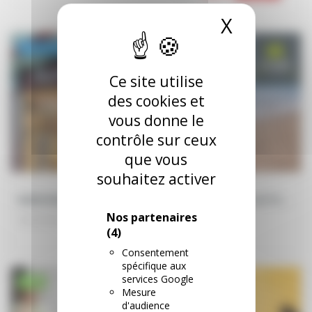
X
Masquer
Avec La CARTE AE
Avec La CARTE AE
Ce site utilise
des cookies et
vous donne le
contrôle sur ceux
que vous
souhaitez activer
MARIONNAUD -20%
I-RUN Running Trail Fitness -20%
Nos partenaires
(4)
Consentement
spécifique aux
services Google
-77%
Avec La CARTE AE
Mesure
d'audience