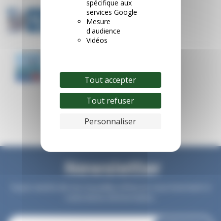
spécifique aux
INTERSPORT Location de ski
services Google
Mesure
17/07/2026
d'audience
Vidéos
Départs immédiats : jusqu'à -40%
26/06/2026
Tout accepter
Tout refuser
Personnaliser
Newsletter
Soyez avertis de nos nouvelles offres en vous inscrivant à
notre lettre d'information.