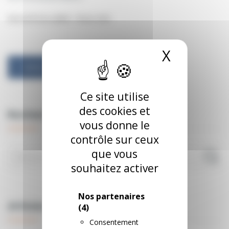
Date de fin de validité : 28 juin 2026
X
Masquer
Article suivant
Ce site utilise
des cookies et
Recherche de blog
vous donne le
contrôle sur ceux
que vous
souhaitez activer
Nos partenaires
Articles récents
(4)
Consentement