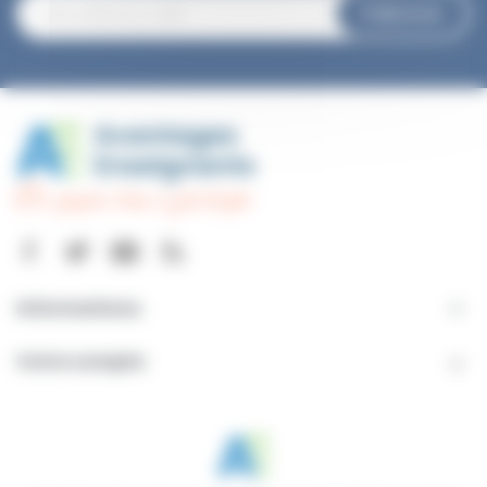
S’abonner
Informations

Votre compte
