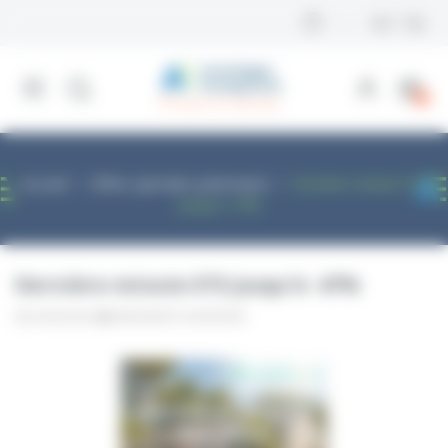
Panneau de gestion des cookies
0
Accueil
Offres spéciales partenaires
Dernière minute ETE
Jusqu'à -47%
Dernière minute ETE Jusqu'à -47%
03/06/2026
ENSEIGNANTS AVANTAGES