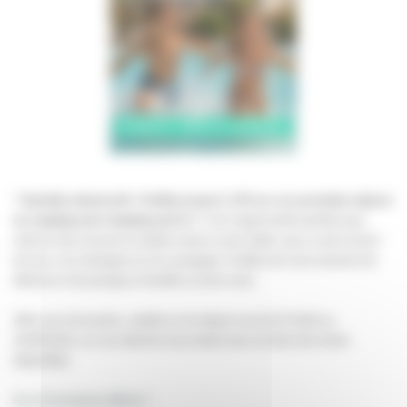
?
Dernière minute été : Profitez jusqu’à -47% sur vos prochains séjours
en camping avec Camping and Co !
C’est l’opportunité parfaite pour
réserver des vacances en pleine nature à prix réduit, que ce soit en bord
de mer, à la montagne ou à la campagne. Profitez de vrais moments de
détente et de partage en famille ou entre amis.
Offre non rétroactive, valable sur les départs du 01/07/2026 au
30/08/2026, sur une sélection de produits dans la limite des stocks
disponibles
Par ICI les bonnes affaires !